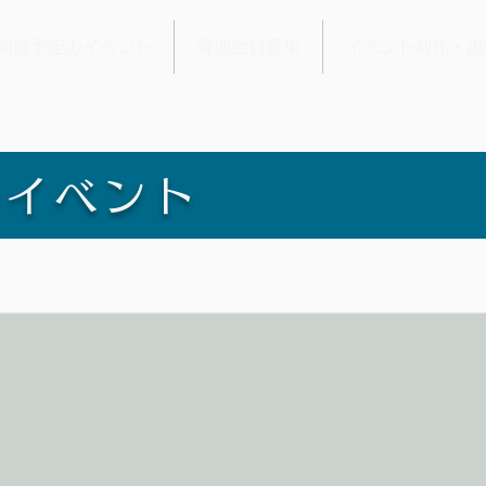
開催予定のイベント
賛助会員募集
イベント制作・出
のイベント
期）
せ会 @代々木八幡YCCコミュニティセンター（東京都渋谷区