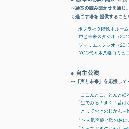
〜絵本の読み聞かせを通じ
く過ごす場を 提供すること
ポプラ社９階絵本ルーム（20
声と未来スタジオ（2012.2
ソマリエスタジオ（2017.4
YCC代々木八幡コミュニ
●
自主公演
〜「
声と未来」を応援して
「ここんとこ、とんと絵本
「生でみる！きく！昔ばな
「とっておきのじかん～絵
「〜人気声優と歌のおにい
「とっておきのじかん〜絵