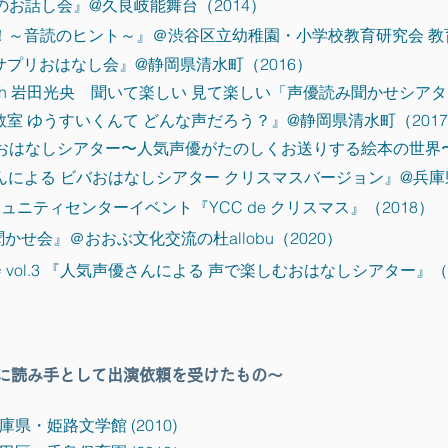
のお話し会』@久良岐能舞台（2014）
～音読のヒント～』＠渋谷区立幼稚園・小学校教育研究会 教育
プリおはなし会』@静岡県清水町（2016）
ith 岩田光央 聞いて楽しい 見て楽しい「声優読み聞かせシアタ
室 ゆうすいくんて どんな声だろう？』@静岡県清水町（201
おはなしシアター〜人気声優がたのしくお送りする絵本の世界〜
による ビバおはなしシアター クリスマスバージョン』@兵庫県
ニティセンターイベント『YCC de クリスマス』（2018）
せ会』＠おおぶ文化交流の杜allobu（2020）
vol.3 『人気声優さんによる 声で楽しむおはなしシアター』（2
に読み手として出演依頼を受けたもの〜
・姫路文学館 (2010)