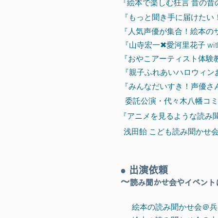
『絵本で楽しむ狂言 昔の昔
『もっと聞き手に届けたい！
『人気声優が集合！絵本のサ
『山寺宏一✖愛河里花子 w
『おやこアーティスト体験教
『親子ふれあいハロウィン
『みんなだいすき！声優さん
委託公演・代々木八幡コミュ
『アニメを見るような読み聞か
浅田飴 こども読み聞かせ会 
●
出演依頼
〜
読み聞かせ会やイベント
絵本の読み聞かせ会＠兵庫県