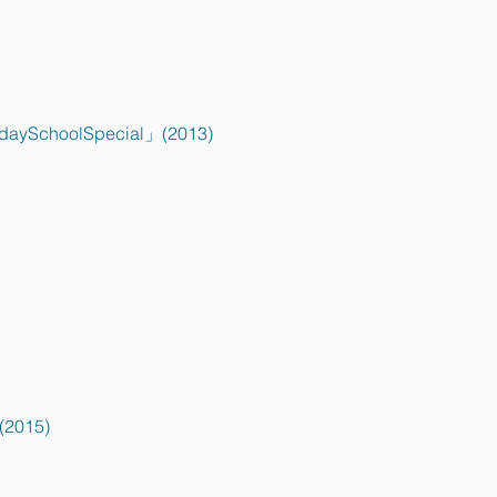
hoolSpecial」(2013)
015)