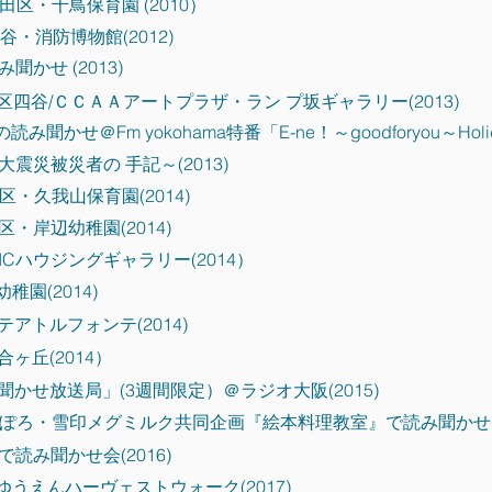
区・千鳥保育園 (2010）
・消防博物館(2012)
かせ (2013)
四谷/ＣＣＡＡアートプラザ・ラン プ坂ギャラリー(2013)
せ＠Fm yokohama特番「E-ne！～goodforyou～HolidaySc
震災被災者の 手記～(2013)
・久我山保育園(2014)
・岸辺幼稚園(2014)
Cハウジングギャラリー(2014）
園(2014)
アトルフォンテ(2014)
ヶ丘(2014）
聞かせ放送局」(3週間限定）＠ラジオ大阪(2015)
ぽろ・雪印メグミルク共同企画『絵本料理教室』で読み聞かせ(2
読み聞かせ会(2016)
うえんハーヴェストウォーク(2017)