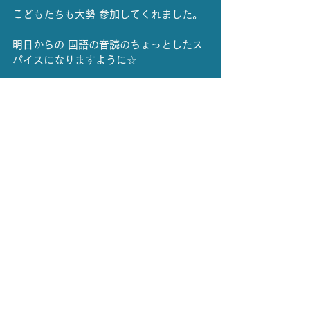
こどもたちも大勢 参加してくれました。
明日からの 国語の音読のちょっとしたス
パイスになりますように☆
小川小学校のみなさん、ありがとうござ
いました！
ツイート
レポート