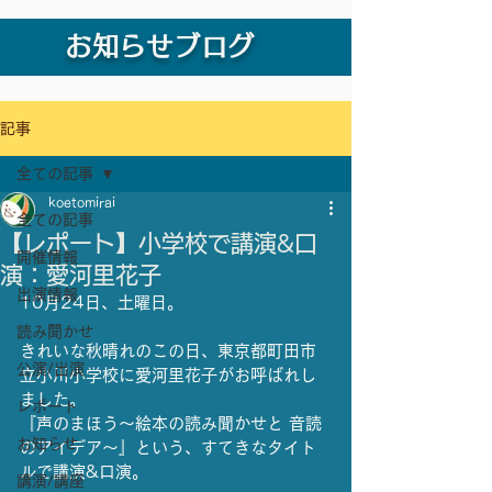
お知らせブログ
記事
全ての記事
koetomirai
全ての記事
【レポート】小学校で講演&口
開催情報
演：愛河里花子
出演情報
10月24日、土曜日。
読み聞かせ
きれいな秋晴れのこの日、東京都町田市
公演/出演
立小川小学校に愛河里花子がお呼ばれし
ました。
レポート
『声のまほう〜絵本の読み聞かせと 音読
お知らせ
のアイデア〜』という、すてきなタイト
ルで講演&口演。
講演/講座