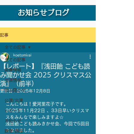
お知らせブログ
記事
全ての記事
koetomirai
全ての記事
【レポート】『浅田飴 こども読
開催情報
み聞かせ会 2025 クリスマス公
出演情報
演』（前半）
読み聞かせ
更新日：
2025年12月8日
公演/出演
こんにちは！愛河里花子です。
2025年11月22日 、33日早いクリスマ
レポート
スをみんなで楽しみますよ☆
お知らせ
浅田飴こども読みきかせ会、今回で5回目
となりました。
講演/講座