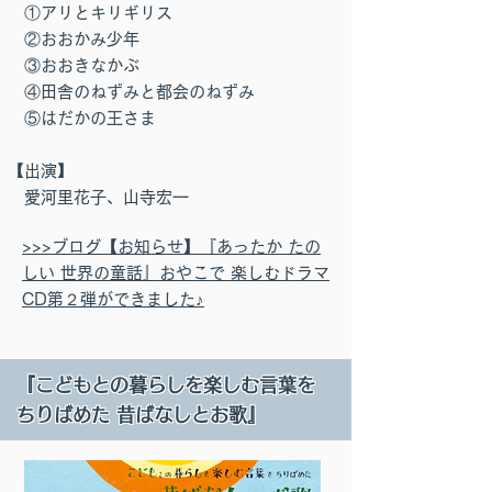
①アリとキリギリス
②おおかみ少年
③おおきなかぶ
④田舎のねずみと都会のねずみ
⑤はだかの王さま
【出演】
愛河里花子、山寺宏一
>>>ブログ【お知らせ】『あったか たの
しい 世界の童話』おやこで 楽しむドラマ
CD第２弾ができました♪
『こどもとの暮らしを楽しむ言葉を
ちりばめた 昔ばなしとお歌』