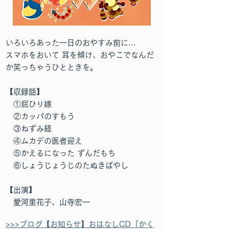
いろいろあった一日のおやすみ前に…
スマホをおいて 耳を傾け、おやこでなんだ
か笑っちゃうひとときを。
【収録話】
①屁ひり嫁
②カッパのすもう
③ね
ず
み経
④ムカデの医者迎え
⑤かえるになった ずんだもち
⑥しょうじょうじのたぬきばやし
【出演】
愛河里花子、山寺宏一
>>>ブログ【お知らせ】おはなしCD『かく