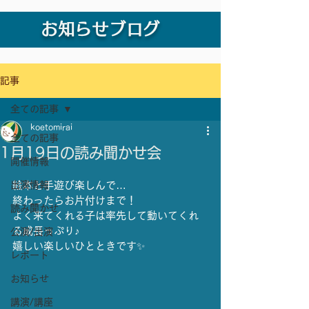
お知らせブログ
記事
全ての記事
koetomirai
全ての記事
1月19日の読み聞かせ会
開催情報
出演情報
絵本と手遊び楽しんで…
終わったらお片付けまで！
読み聞かせ
よく来てくれる子は率先して動いてくれ
る成長っぷり♪
公演/出演
嬉しい楽しいひとときです✨
レポート
お知らせ
講演/講座