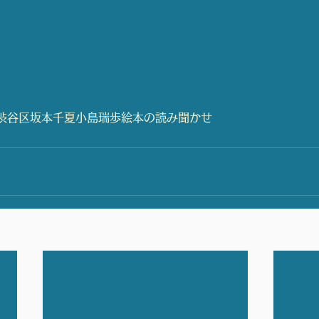
渋谷区
坂本千夏
小島瑞歩
絵本の読み聞かせ