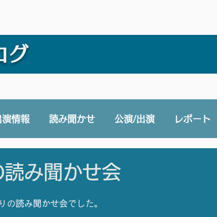
ログ
出演情報
読み聞かせ
公演/出演
レポート
e 声と未来チャンネル
賛助会員
その他
の読み聞かせ会
りの
読み聞かせ会
でした。