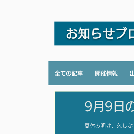
お知らせブ
全ての記事
開催情報
講演/講座
YouTub
9月9日
夏休み明け、久しぶ