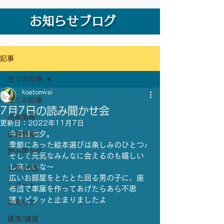
お知らせブログ
記事
全ての記事
koetomirai
全ての記事
7月7日の読み聞かせ会
開催情報
更新日：
2022年11月7日
今日は七夕。
出演情報
季節にあった絵本選びは楽しみのひとつ♪ 
読み聞かせ
そして元気なみんなに会えるのも嬉しい
し楽しいな〜
公演/出演
広いお部屋をとたとた回る男の子に、座
レポート
布団で車庫を作ってあげたらあら不思
議！ピタッと止まりましたよ
お知らせ
講演/講座