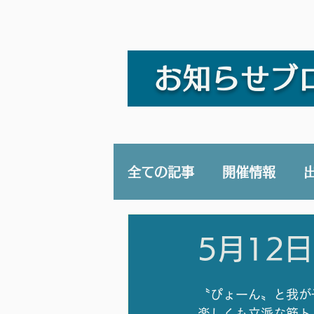
お知らせブ
全ての記事
開催情報
講演/講座
YouTub
5月12
〝ぴょーん〟と我が
楽しくも立派な筋トレ