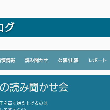
ログ
出演情報
読み聞かせ
公演/出演
レポート
e 声と未来チャンネル
賛助会員
その他
日の読み聞かせ会
子を高く抱え上げるのは
ですね💪😆