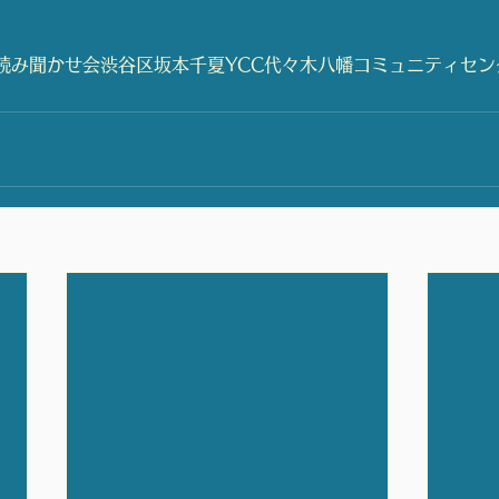
読み聞かせ会
渋谷区
坂本千夏
YCC代々木八幡コミュニティセン