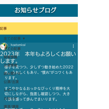
お知らせブログ
記事
全ての記事
koetomirai
全ての記事
2023年 本年もよろしくお願い
開催情報
します。
出演情報
様子を見つつ、少しずつ動き始めた2022
年。うれしくもあり、“慣れ”がコワくもあ
読み聞かせ
ります。
公演/出演
すこやかなるおっかなびっくり精神を大
レポート
切にしながら、指差し確認しつつ、大き
お知らせ
く腕を振って歩んでまいります。
講演/講座