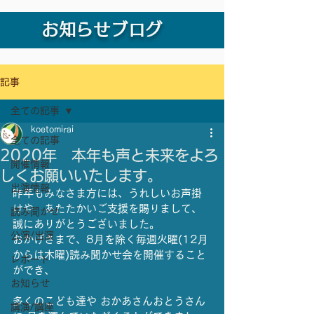
お知らせブログ
記事
全ての記事
koetomirai
全ての記事
2020年 本年も声と未来をよろ
開催情報
しくお願いいたします。
出演情報
昨年もみなさま方には、うれしいお声掛
けや　あたたかいご支援を賜りまして、
読み聞かせ
誠にありがとうございました。
公演/出演
おかげさまで、8月を除く毎週火曜(12月
からは木曜)読み聞かせ会を開催すること
レポート
ができ、
お知らせ
多くのこども達や おかあさんおとうさん
講演/講座