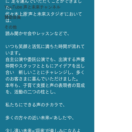
に 足を運んでいただくことができまし
YouTube 声と未来チャンネル
た。
代々木上原‘声と未来スタジオ’において
賛助会員
は、
その他
読み聞かせ会やレッスンなどで、
いつも笑顔と活気に満ちた時間が流れて
います。
自主公演や委託公演でも、出演する声優
仲間やスタッフとともにアイデアを出し
合い　新しいことにチャレンジし、多く
のお客さまに喜んでいただけました。
本年も、子育て支援と声の表現者の育成
を、活動の二つの柱とし、
私たちにできる声のチカラで、
多くの方々の近い未来=‘あした’や、
少し遠い未来=‘将来’が楽しみになるよ