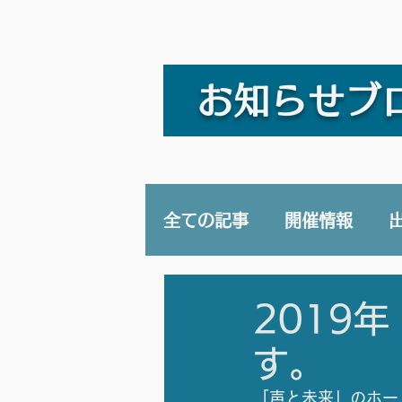
お知らせブ
全ての記事
開催情報
講演/講座
YouTub
2019
す。
「声と未来」のホー