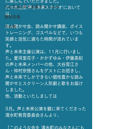
に楽しんでいただきました。
YouTube 声と未来チャンネル
代々木上原‘声と未来スタジオ’において
は、
賛助会員
読み聞かせ会、読み聞かせ講座、ボイス
その他
トレーニング、ゴスペルなどで、いつも
笑顔と活気に満ちた時間が流れていま
す。
声と未来主催公演は、11月に行いまし
た。愛河里花子・かかずゆみ・伊藤美紀
の声と未来メンバーの他、大谷育江さ
ん・仲村宗悟さんをゲストにお招きし、
声と未来でしかできない個性豊かな読み
聞かせとスクリーン人形劇と歌をお届け
しました。
他、活動といたしましては
3月。声と未来公演を観に来てくださった
清水町教育委員会さんより、
「このような会を 清水町のみなさんにも