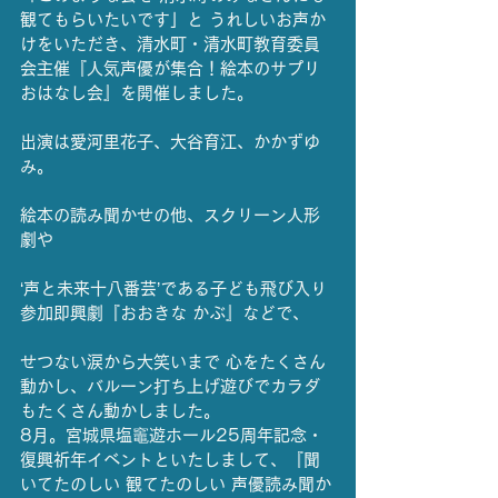
観てもらいたいです」と うれしいお声か
けをいただき、清水町・清水町教育委員
会主催『人気声優が集合！絵本のサプリ
おはなし会』を開催しました。
出演は愛河里花子、大谷育江、かかずゆ
み。
絵本の読み聞かせの他、スクリーン人形
劇や
‘声と未来十八番芸’である子ども飛び入り
参加即興劇『おおきな かぶ』などで、
せつない涙から大笑いまで 心をたくさん
動かし、バルーン打ち上げ遊びでカラダ
もたくさん動かしました。
8月。宮城県塩竈遊ホール25周年記念・
復興祈年イベントといたしまして、『聞
いてたのしい 観てたのしい 声優読み聞か