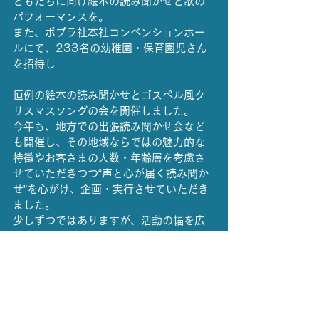
どもたちに向け絵本の読み聞かせと歌の
パフォーマンスを。
また、ポプラ社本社コンベンションホー
ルにて、233名の幼稚園・保育園児さん
を招待し
恒例の絵本の読み聞かせとゴスペル風ク
リスマスソングの会を開催しました。
今年も、地方での出張読み聞かせ会など
も開催し、その地域ならではの魅力的な
特徴やお客さまの人数・年齢層を考慮さ
せていただきつつ“声と心が届く読み聞か
せ”を心がけ、企画・実行させていただき
ました。
少しずつではありますが、活動の幅を広
げることができ、つながりを深めること
ができ、多くの方とのご縁に恵まれた年
でした。
本年も大変お世話になりました。
どうもありがとうございました。