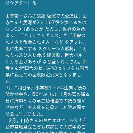
せシアター』を。
山寺宏一さんの故郷 塩竈での公演は、山
寺さんと愛河が2人で67役を演じるおは
なしCD『あったか たのしい世界の童話』
より、「アリとキリギリス」や「田舎の
ねずみと都会のねずみ」など をアフレコ
風に生あてする スクリーン人形劇。こど
もたち飛び入り参加 即興劇、巨大バルー
ン打ち上げあそび など盛りだくさん。山
寺さんが“田舎のねずみ”のセリフをお国言
葉に変えての塩竈限定公演となりまし
た。
9月に四谷第六小学校1・2年生向け読み
聞かせ会や、56年ぶりの11月の雪の降る
日に府中めぐみ第二幼稚園での読み聞か
せ会など、大人数を対象とした読み聞か
せ会も行いました。
12月。山寺さんのお声かけで、今年も仙
台市宮城県立こども病院にて入院中のこ