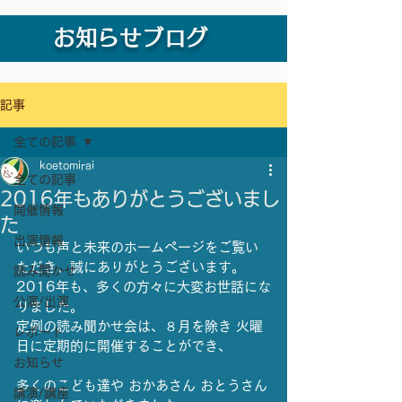
お知らせブログ
記事
全ての記事
koetomirai
全ての記事
2016年もありがとうございまし
開催情報
た
出演情報
いつも声と未来のホームページをご覧い
ただき、誠にありがとうございます。
読み聞かせ
2016年も、多くの方々に大変お世話にな
公演/出演
りました。
定例の読み聞かせ会は、８月を除き 火曜
レポート
日に定期的に開催することができ、
お知らせ
多くのこども達や おかあさん おとうさん
講演/講座