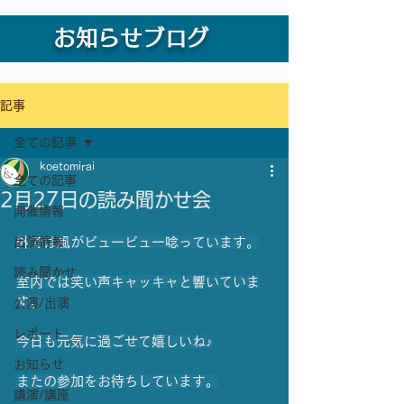
お知らせブログ
記事
全ての記事
koetomirai
全ての記事
2月27日の読み聞かせ会
開催情報
出演情報
外では風がビュービュー唸っています。
読み聞かせ
室内では笑い声キャッキャと響いていま
す。 
公演/出演
レポート
今日も元気に過ごせて嬉しいね♪
お知らせ
またの参加をお待ちしています。
講演/講座