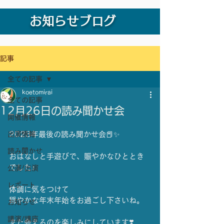
お知らせブログ
記事
全ての記事
koetomirai
全ての記事
12月26日の読み聞かせ会
開催情報
出演情報
2023年最後の読み聞かせ会📕✨
読み聞かせ
おはなしと手遊びで、賑やかなひととき
でした♪
公演/出演
レポート
体調に気をつけて
穏やかな年末年始をお過ごし下さいね。
お知らせ
講演/講座
また会えるのを楽しみにしています❣️