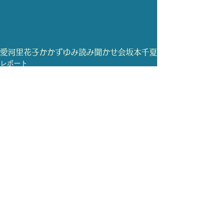
愛河里花子
かかずゆみ
読み聞かせ会
坂本千夏
レポート
読み聞かせ
すべて表示
最新記事