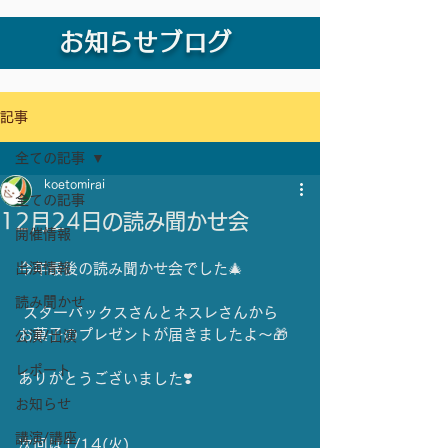
お知らせブログ
記事
全ての記事
koetomirai
全ての記事
12月24日の読み聞かせ会
開催情報
出演情報
今年最後の読み聞かせ会でした🎄
読み聞かせ
 スターバックスさんとネスレさんから
お菓子のプレゼントが届きましたよ〜🎁
公演/出演
レポート
ありがとうございました❣️
お知らせ
講演/講座
次回は1/14(火)