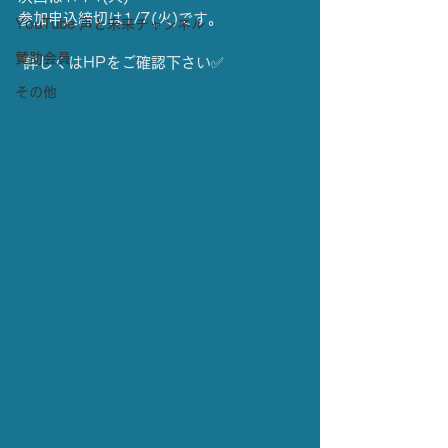
参加申込締切は1/7(火)です。
YouTube 声と未来チャンネル
賛助会員
 詳しくはHPをご確認下さい✅
その他