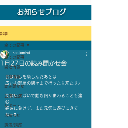
お知らせブログ
記事
全ての記事
koetomirai
全ての記事
1月27日の読み聞かせ会
開催情報
出演情報
おはなしを楽しんだあとは
広いお部屋の隅々まで行ったり来たり♪
読み聞かせ
笑顔いっぱいで動き回りまわるこども達
公演/出演
😆
レポート
寒さに負けず、また元気に遊びにきて
ね〜❣️
お知らせ
講演/講座