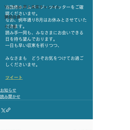
YouTube 声と未来チャンネル
当団体ホームページ・ツイッターをご確
認くださいませ。
賛助会員
なお、例年通り8月はお休みとさせていた
だきます。
その他
読み手一同も、みなさまにお会いできる
日を待ち望んでおります。
一日も早い収束を祈りつつ、
みなさまも　どうぞお気をつけてお過ご
しくださいませ。
ツイート
お知らせ
読み聞かせ