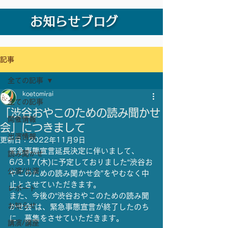
お知らせブログ
記事
全ての記事
koetomirai
全ての記事
「渋谷おやこのための読み聞かせ
開催情報
会」につきまして
出演情報
更新日：
2022年11月9日
緊急事態宣言延長決定に伴いまして、
読み聞かせ
6/3.17(木)に予定しておりました“渋谷お
公演/出演
やこのための読み聞かせ会”をやむなく中
止とさせていただきます。
レポート
また、今後の“渋谷おやこのための読み聞
お知らせ
かせ会”は、緊急事態宣言が終了したのち
に　募集をさせていただきます。
講演/講座