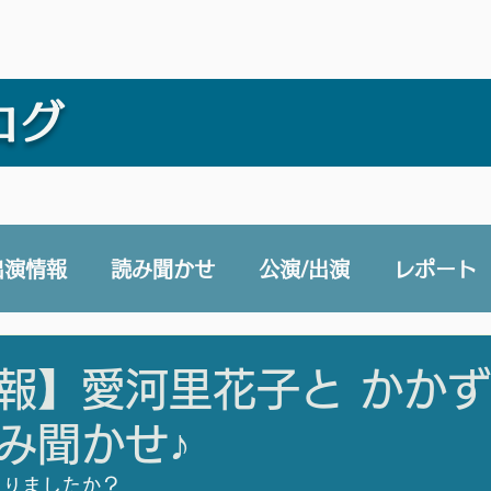
ログ
出演情報
読み聞かせ
公演/出演
レポート
e 声と未来チャンネル
賛助会員
その他
報】愛河里花子と かか
み聞かせ♪
まりましたか？