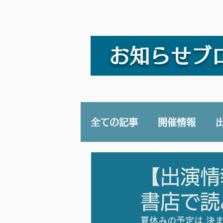
お知らせブ
全ての記事
開催情報
講演/講座
YouTub
【出演情
書店で読
夏休みの予定は 決