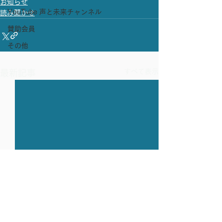
お知らせ
YouTube 声と未来チャンネル
読み聞かせ
賛助会員
その他
すべて表示
最新記事