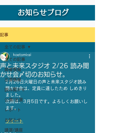
お知らせブログ
記事
全ての記事
koetomirai
全ての記事
声と未来スタジオ 2/26 読み聞
開催情報
かせ会〆切のお知らせ。
出演情報
2月26日火曜日の声と未来スタジオ読み
聞かせ会は、定員に達したため しめきり
読み聞かせ
ました。
公演/出演
次回は、3月5日です。よろしくお願いし
ます。
レポート
お知らせ
ツイート
講演/講座