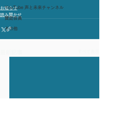
YouTube 声と未来チャンネル
お知らせ
読み聞かせ
賛助会員
その他
すべて表示
最新記事