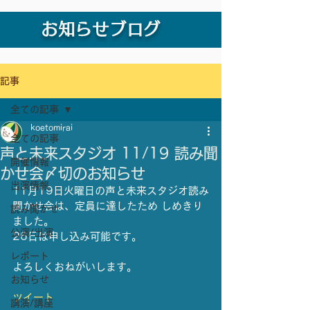
お知らせブログ
記事
全ての記事
koetomirai
全ての記事
声と未来スタジオ 11/19 読み聞
開催情報
かせ会〆切のお知らせ
出演情報
11月19日火曜日の声と未来スタジオ読み
聞かせ会は、定員に達したため しめきり
読み聞かせ
ました。
公演/出演
26日は申し込み可能です。
レポート
よろしくおねがいします。
お知らせ
ツイート
講演/講座