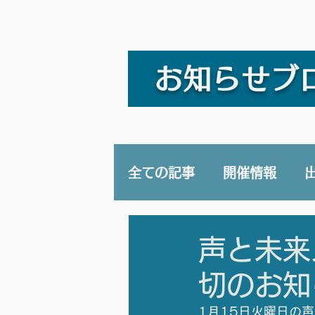
お知らせブ
全ての記事
開催情報
講演/講座
YouTub
声と未来
切のお知
1月15日火曜日の