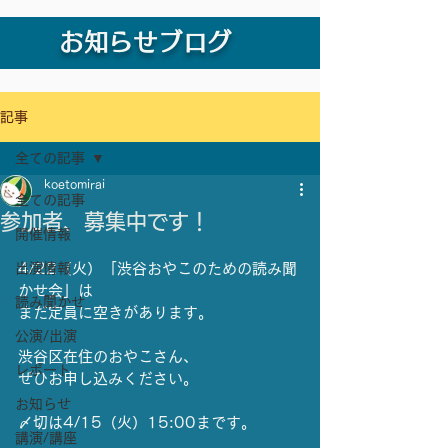
お知らせブログ
記事
全ての記事
koetomirai
全ての記事
参加者、募集中です！
開催情報
出演情報
4/22（火）「渋谷おやこのための読み聞
かせ会」は
読み聞かせ
まだ定員に空きがあります。
公演/出演
渋谷区在住のおやこさん、
レポート
ぜひお申し込みください。
お知らせ
〆切は4/15（火）15:00まです。
講演/講座