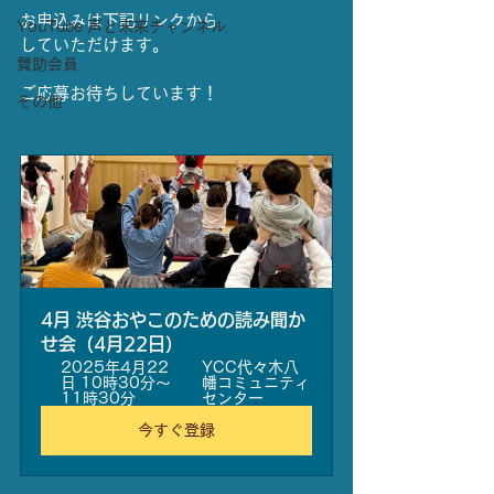
お申込みは下記リンクから
YouTube 声と未来チャンネル
していただけます。
賛助会員
ご応募お待ちしています！
その他
4月 渋谷おやこのための読み聞か
せ会（4月22日）
2025年4月22
YCC代々木八
日 10時30分～
幡コミュニティ
11時30分
センター
今すぐ登録