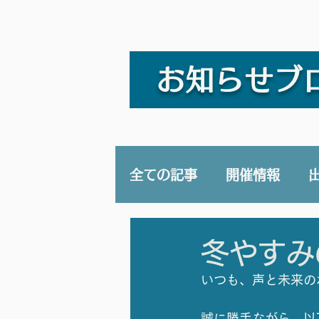
お知らせブ
全ての記事
開催情報
講演/講座
YouTub
冬やすみ
いつも、声と未来の
誠に勝手ながら、以