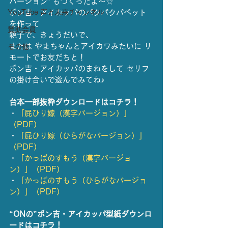
バージョン” もつくったよ〜☆
YouTube 声と未来チャンネル
ポン吉・アイカッパのパクパクパペット
を作って
賛助会員
親子で、きょうだいで、
または やまちゃんとアイカワみたいに リ
その他
モートでお友だちと！
ポン吉・アイカッパのまねをして セリフ
の掛け合いで遊んでみてね♪
台本一部抜粋ダウンロードはコチラ！
・
「屁ひり嫁（漢字バージョン）」
（PDF）
・
「屁ひり嫁（ひらがなバージョン）」
（PDF）
・
「かっぱのすもう（漢字バージョ
ン）」（PDF）
・
「かっぱのすもう（ひらがなバージョ
ン）」（PDF）
“ONの”ポン吉・アイカッパ型紙ダウンロ
ードはコチラ！