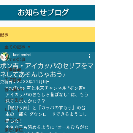
お知らせブログ
記事
全ての記事
koetomirai
全ての記事
ポン吉・アイカッパのセリフをマ
開催情報
ネしてあそんじゃおう♪
出演情報
更新日：
2022年11月6日
YouTube 声と未来チャンネル “ポン吉×
読み聞かせ
アイカッパのおもしろ昔ばなし” は、もう
公演/出演
見てくれたかな？？
『屁ひり嫁』と『カッパのすもう』の台
レポート
本の一部を ダウンロードできるようにし
お知らせ
ました！
小さな子も読めるように “オールひらがな
講演/講座