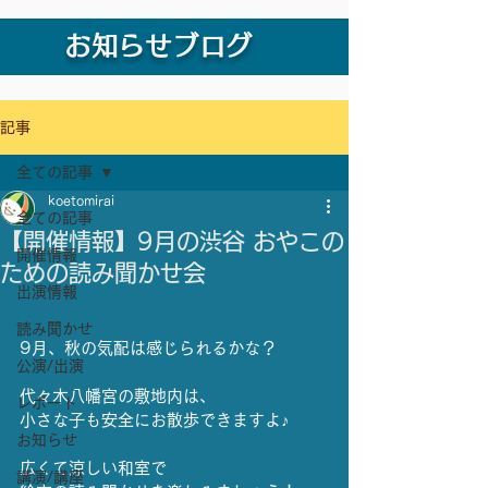
お知らせブログ
記事
全ての記事
koetomirai
全ての記事
【開催情報】9月の渋谷 おやこの
開催情報
ための読み聞かせ会
出演情報
読み聞かせ
9月、秋の気配は感じられるかな？
公演/出演
代々木八幡宮の敷地内は、
レポート
小さな子も安全にお散歩できますよ♪
お知らせ
広くて涼しい和室で
講演/講座