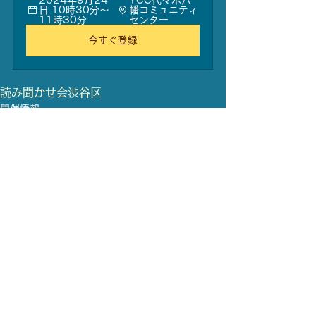
2024年9月24
YCC代々木八
日 10時30分～
幡コミュニティ
11時30分
センター
今すぐ登録
読み聞かせ会
渋谷区
開催情報
読み聞かせ
すべて表示
最新記事