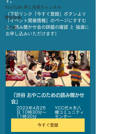
す。
YouTube 声と未来チャンネル
（下記リンク「今すぐ登録」ボタンより
賛助会員
「イベント開催情報」のページにすすむ
と、読み聞かせ会の詳細の確認 と 抽選に
その他
お申し込みいただけます）
『渋谷 おやこのための読み聞かせ
会』
2023年4月25
YCC代々木八
日 10時30分～
幡コミュニティ
11時30分
センター
今すぐ登録