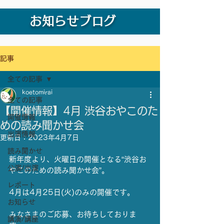
お知らせブログ
記事
全ての記事
koetomirai
全ての記事
【開催情報】4月 渋谷おやこのた
開催情報
めの読み聞かせ会
出演情報
更新日：
2023年4月7日
読み聞かせ
新年度より、火曜日の開催となる“渋谷お
公演/出演
やこのための読み聞かせ会”。
レポート
4月は4月25日(火)のみの開催です。
お知らせ
みなさまのご応募、お待ちしておりま
講演/講座