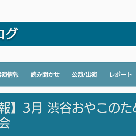
ログ
出演情報
読み聞かせ
公演/出演
レポート
e 声と未来チャンネル
賛助会員
その他
報】3月 渋谷おやこのた
会