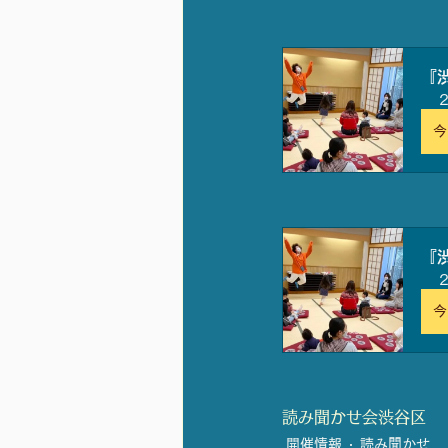
『
今
『
今
読み聞かせ会
渋谷区
開催情報
読み聞かせ