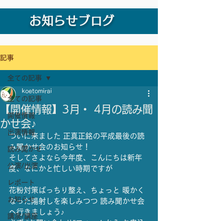
お知らせブログ
記事
全ての記事
koetomirai
全ての記事
【開催情報】3月・ 4月の読み聞
開催情報
かせ会♪
出演情報
ついに来ました 正真正銘の平成最後の読
み聞かせ会のお知らせ！
読み聞かせ
そしてさよなら今年度、こんにちは新年
公演/出演
度、なにかと忙しい時期ですが
レポート
花粉対策ばっちり整え、ちょっと 暖かく
お知らせ
なった陽射しを楽しみつつ 読み聞かせ会
へ行きましょう♪
講演/講座