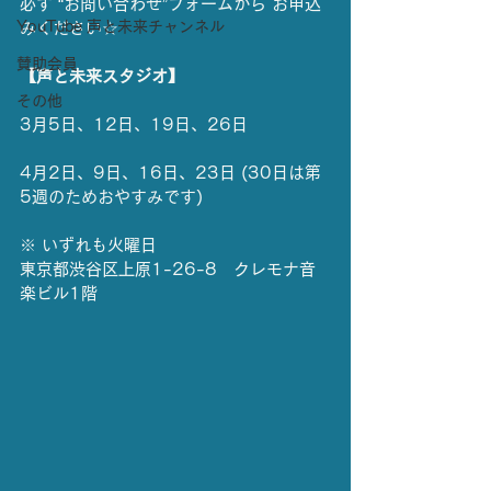
必ず “お問い合わせ”フォームから お申込
YouTube 声と未来チャンネル
みください☆
賛助会員
【声と未来スタジオ】
その他
3月5日、12日、19日、26日
4月2日、9日、16日、23日 (30日は第
5週のためおやすみです)
※ いずれも火曜日
東京都渋谷区上原1-26-8　クレモナ音
楽ビル1階