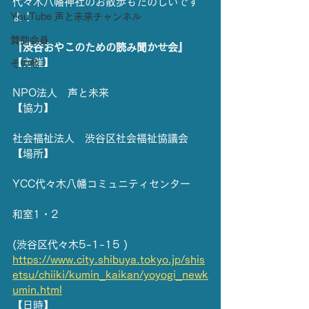
代々木八幡神社のお散歩もたのしいです
YouTube 声と未来チャンネル
よ！
賛助会員
『渋谷おやこのための読み聞かせ会』
【主催】
その他
NPO法人　声と未来
【協力】
社会福祉法人　渋谷区社会福祉協議会
【場所】
YCC代々木八幡コミュニティセンター
和室1・2
(渋谷区代々木5-1-15 )
https://www.city.shibuya.tokyo.jp/shis
etsu/chiiki/kumin_kaikan/yoyogi_newk
umin.html
【日時】