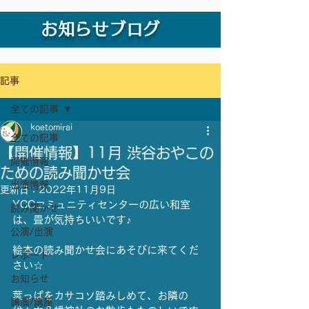
お知らせブログ
記事
全ての記事
koetomirai
全ての記事
【開催情報】11月 渋谷おやこの
開催情報
ための読み聞かせ会
出演情報
更新日：
2022年11月9日
YCCコミュニティセンターの広い和室
読み聞かせ
は、畳が気持ちいいです♪
公演/出演
絵本の読み聞かせ会にあそびに来てくだ
レポート
さい☆
お知らせ
葉っぱをカサコソ踏みしめて、お隣の
講演/講座