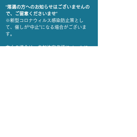
“
落選の方へのお知らせはございませんの
で、ご留意くださいませ
”
※新型コロナウィルス感染防止策とし
て、催しが“中止”になる場合がございま
す。
中止の場合は、参加決定者様にメールに
てお知らせをいたします。
『koetomirai@gmail.com』からのメー
ルを受信できるように設定をお願いいた
します。
ツイート
開催情報
読み聞かせ