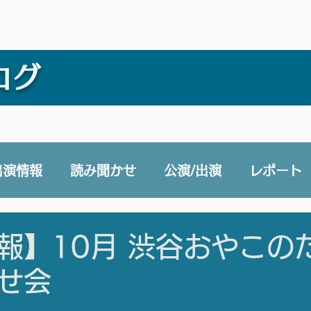
ログ
出演情報
読み聞かせ
公演/出演
レポート
e 声と未来チャンネル
賛助会員
その他
報】10月 渋谷おやこの
せ会