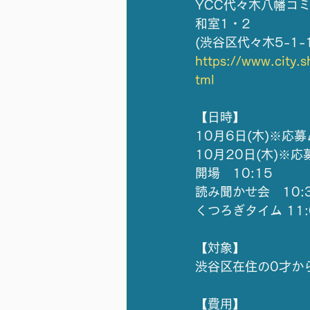
YCC代々木八幡コ
和室1・2
(渋谷区代々木5-1-1
https://www.city.s
tml
【日時】
10月6日(木)※応募
10月20日(木)※応
開場　10:15
読み聞かせ会　10:3
くつろぎタイム 11:0
【対象】
渋谷区在住の0才か
【費用】