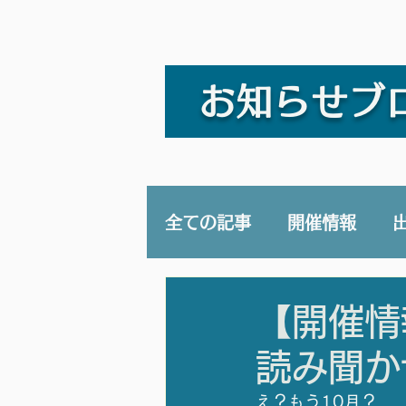
お知らせブ
全ての記事
開催情報
講演/講座
YouTub
【開催情
読み聞か
え？もう10月？