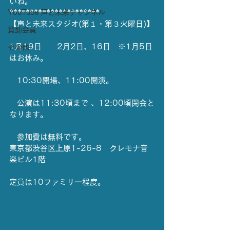
いね。
YouTube 声と未来チャンネル
**********************
【声と未来スタジオ(第１・第３火曜日)】
賛助会員
1月19日　　2月2日、16日　※1月5日
その他
はお休み。
　10:30開場、11:00開演。
　公演は11:30頃まで 、12:00頃閉会と
なります。
　参加費は無料です。
東京都渋谷区上原1-26-8　クレモナ音
楽ビル1階
定員は10ファミリー程度。