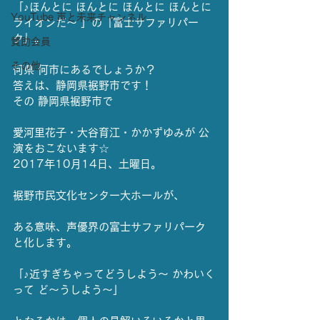
「♪ほんとに ほんとに ほんとに ほんとに
YouTube 声と未来チャンネル
ライオンだ〜 」の『富士サファリパー
ク』。
賛助会員
その他
何県 何市にあるでしょうか？
答えは、静岡県裾野市です！
その 静岡県裾野市で
愛河里花子・大谷育江・かかずゆみが 公
演をおこないます☆
2017年10月14日、土曜日。
裾野市民文化センター大ホールが、
ある意味、声優界の富士サファリパーク
と化します。
「♪近すぎちゃってどうしよう〜 かわいく
って ど〜うしよう〜」