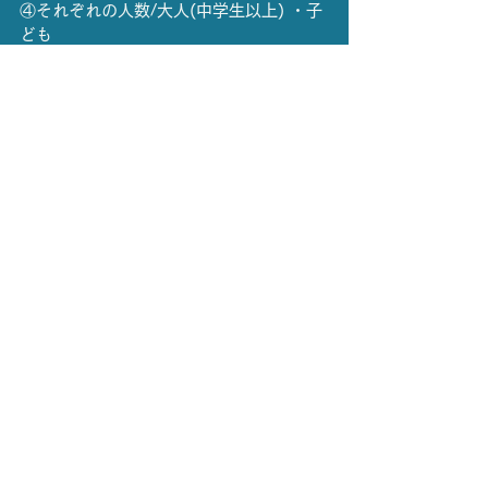
④それぞれの人数/大人(中学生以上) ・子
ども
当日、裾野市民文化センター窓口にて大
人の人数分の料金をお支払いの上、
チケットを受け取ってください。
【申込先】
裾野市生涯学習課
電話：055-992-3800
メール：
syakyo@city.susono.shzuoka.jp
【チケット受け取り場所】
裾野市民文化センター　１階受付窓口
住所：静岡県裾野市石脇586