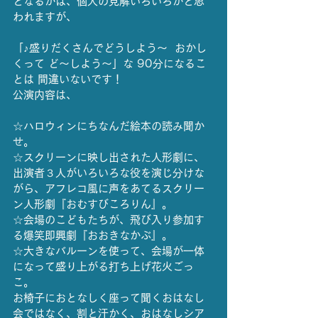
となるかは、個人の見解いろいろかと思
われますが、
「♪盛りだくさんでどうしよう〜  おかし
くって ど〜しよう〜」な 90分になるこ
とは 間違いないです！
公演内容は、
☆ハロウィンにちなんだ絵本の読み聞か
せ。
☆スクリーンに映し出された人形劇に、
出演者３人がいろいろな役を演じ分けな
がら、アフレコ風に声をあてるスクリー
ン人形劇『おむすびころりん』。
☆会場のこどもたちが、飛び入り参加す
る爆笑即興劇『おおきなかぶ』。
☆大きなバルーンを使って、会場が一体
になって盛り上がる打ち上げ花火ごっ
こ。
お椅子におとなしく座って聞くおはなし
会ではなく、割と汗かく、おはなしシア