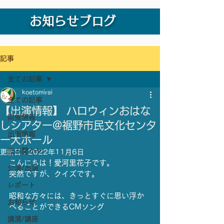
お知らせブログ
記事
全ての記事
koetomirai
全ての記事
【出演情報】 ハロウィンおはな
開催情報
しシアター@裾野市民文化センタ
出演情報
ー大ホール
読み聞かせ
更新日：
2022年11月6日
こんにちは！愛河里花子です。
公演/出演
突然ですが、クイズです。
レポート
昭和な方々には、きっとすぐに思い浮か
お知らせ
べることができるCMソング
講演/講座