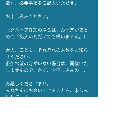
数）、必要事項をご記入いただき、
お申し込みください。
（グループ参加の場合は、お一方がまと
めてご記入いただいても構いません。）
大人、こども、それぞれの人数をお知ら
せください。
参加希望の方がいない場合は、開催いた
しませんので、必ず、お申し込みの上、
お越しくださいませ。
みなさんにお会いできることを、楽しみ
にしています♪
愛河里花子
かかずゆみ
声と未来
読み聞かせ
伊藤美紀
野島健児
開催情報
読み聞かせ