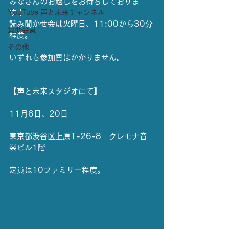
みなさんのお越しをお待ちしておりま
YouTube 声と未来チャンネル
す！
読み聞かせ会は火曜日、11:00から30分
賛助会員
程度。
その他
いずれも参加費はかかりません。
【声と未来スタジオにて】
11月6日、20日
東京都渋谷区上原1-26-8　クレモナ音
楽ビル1階
定員は10ファミリー程度。