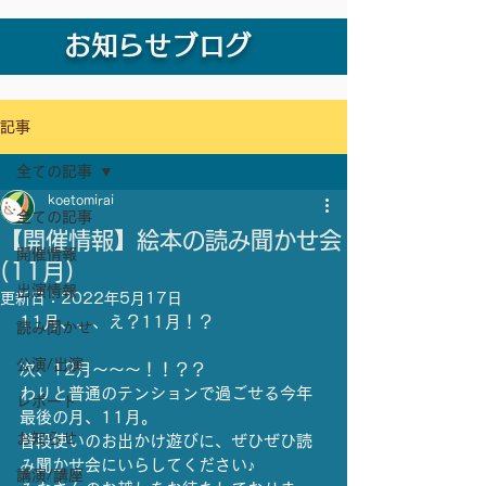
お知らせブログ
記事
全ての記事
koetomirai
全ての記事
【開催情報】絵本の読み聞かせ会
開催情報
(11月)
出演情報
更新日：
2022年5月17日
11月、、、え？11月！？
読み聞かせ
公演/出演
次、12月～～～！！？？
わりと普通のテンションで過ごせる今年
レポート
最後の月、11月。 
お知らせ
普段使いのお出かけ遊びに、ぜひぜひ読
み聞かせ会にいらしてください♪
講演/講座