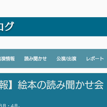
ログ
出演情報
読み聞かせ
公演/出演
レポート
e 声と未来チャンネル
賛助会員
その他
報】絵本の読み聞かせ会
）
3月・4月。