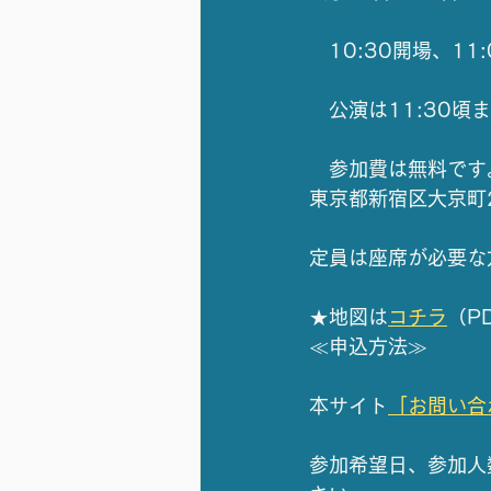
　10:30開場、11
　公演は11:30頃
　参加費は無料です
東京都新宿区大京町2
定員は座席が必要な
★地図は
コチラ
（P
≪申込方法≫
本サイト
「お問い合
参加希望日、参加人