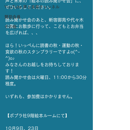
声と未来の「絵本の読み聞かせ会」に、
YouTube 声と未来チャンネル
ぜひいらしてください。
賛助会員
読み聞かせ会のあと、新宿御苑や代々木
公園にお散歩に行って、こどもとお弁当
その他
を広げれば、、、
ほら！いっぺんに読書の秋・運動の秋・
食欲の秋のスタンプラリーですよo(^-
^)o♪
みなさんのお越しをお待ちしておりま
す！
読み聞かせ会は火曜日、11:00から30分
程度。
いずれも、参加費はかかりません。
【ポプラ社9階絵本ルームにて】
10月9日、23日