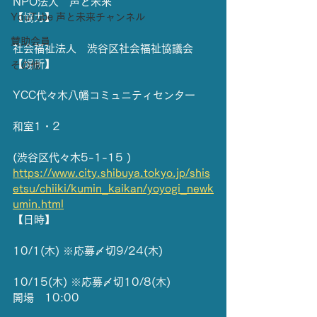
NPO法人　声と未来
YouTube 声と未来チャンネル
【協力】
賛助会員
社会福祉法人　渋谷区社会福祉協議会
【場所】
その他
YCC代々木八幡コミュニティセンター
和室1・2
(渋谷区代々木5-1-15 )
https://www.city.shibuya.tokyo.jp/shis
etsu/chiiki/kumin_kaikan/yoyogi_newk
umin.html
【日時】
10/1(木) ※応募〆切9/24(木)
10/15(木) ※応募〆切10/8(木)
開場　10:00