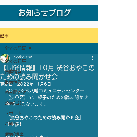
お知らせブログ
記事
全ての記事
koetomirai
全ての記事
【開催情報】10月 渋谷おやこの
開催情報
ための読み聞かせ会
出演情報
更新日：
2022年11月6日
YCC代々木八幡コミュニティセンター
読み聞かせ
（渋谷区）で、親子のための読み聞かせ
公演/出演
会 をおこないます。
レポート
『渋谷おやこのための読み聞かせ会』
お知らせ
【主催】
講演/講座