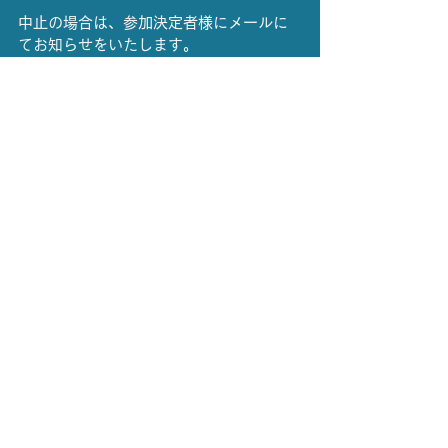
中止の場合は、参加決定者様にメールに
てお知らせをいたします。
『koetomirai@gmail.com』からのメー
ルを受信できるように設定をお願いいた
します。
ツイート
開催情報
読み聞かせ
すべて表示
最新記事