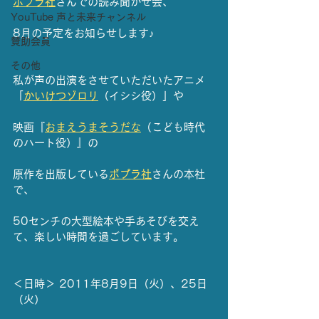
ポプラ社
さんでの読み聞かせ会、
YouTube 声と未来チャンネル
8月の予定をお知らせします♪
賛助会員
その他
私が声の出演をさせていただいたアニメ
「
かいけつゾロリ
（イシシ役）」や
映画『
おまえうまそうだな
（こども時代
のハート役）』の
原作を出版している
ポプラ社
さんの本社
で、
50センチの大型絵本や手あそびを交え
て、楽しい時間を過ごしています。
＜日時＞ 2011年8月9日（火）、25日
（火）