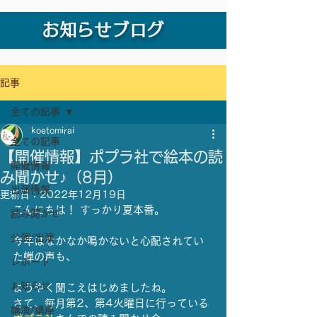
お知らせブログ
記事
全ての記事
koetomirai
全ての記事
【開催情報】ポプラ社で絵本の読
開催情報
み聞かせ♪（8月）
出演情報
更新日：
2022年12月19日
こんにちは！ すっかり夏本番。
読み聞かせ
公演/出演
今年はなかなか鳴かないと心配されてい
た蝉の声も、
レポート
お知らせ
ようやく聞こえはじめましたね。
さて、毎月第2、第4火曜日に行っている
講演/講座