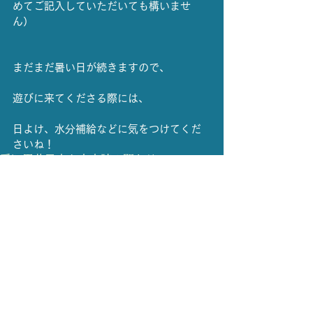
めてご記入していただいても構いませ
ん）
まだまだ暑い日が続きますので、
遊びに来てくださる際には、
日よけ、水分補給などに気をつけてくだ
さいね！    	
愛河里花子
声と未来
読み聞かせ
開催情報
読み聞かせ
すべて表示
最新記事