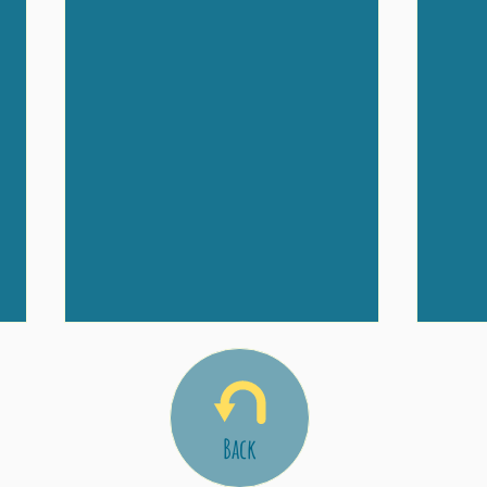
【レ
学校
Back
20
川中