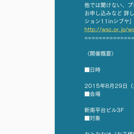
他では聞けない、プ
お申し込みなど 詳
ション11inシブヤ
http://wsc.or.jp/w
=============
〈開催概要〉
■日時
2015年8月29日（土）
■会場
新南平台ビル3F 
■対象