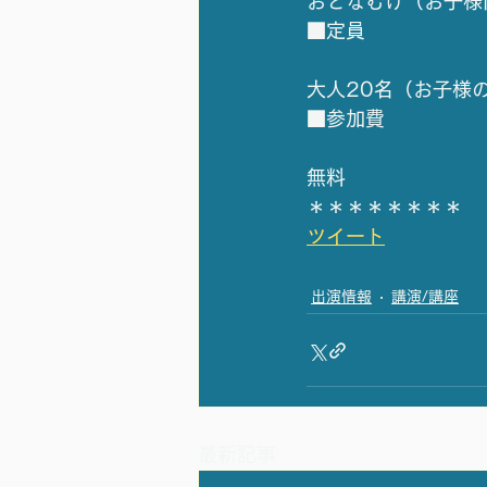
おとなむけ（お子様
■定員
大人20名（お子様の
■参加費
無料 
＊＊＊＊＊＊＊＊
ツイート
出演情報
講演/講座
最新記事