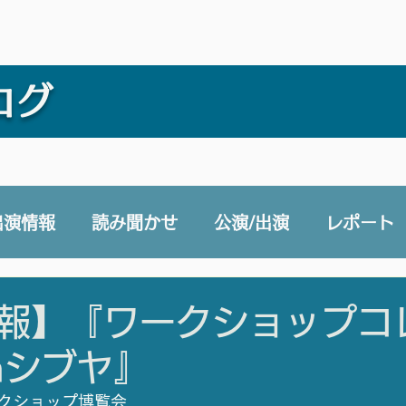
ログ
出演情報
読み聞かせ
公演/出演
レポート
e 声と未来チャンネル
賛助会員
その他
報】『ワークショップコ
nシブヤ』
クショップ博覧会