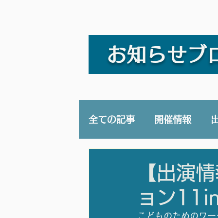
お知らせブ
全ての記事
開催情報
講演/講座
YouTub
【出演情
ョン11i
こどものためのワー