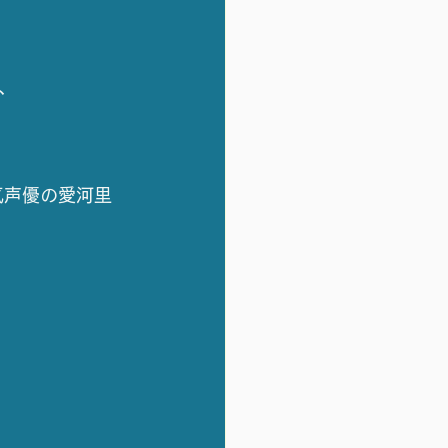
、
気声優の愛河里