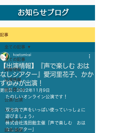
お知らせブログ
記事
全ての記事
koetomirai
全ての記事
【出演情報】『声で楽しむ おは
開催情報
なしシアター』愛河里花子、かか
出演情報
ずゆみが出演！
読み聞かせ
更新日：
2022年11月9日
たのしいオンライン公演です！
公演/出演
双方向で声をいっぱい使っていっしょに
レポート
遊びましょう♪
お知らせ
株式会社浅田飴主催『声で楽しむ　おは
なしシアター』
講演/講座