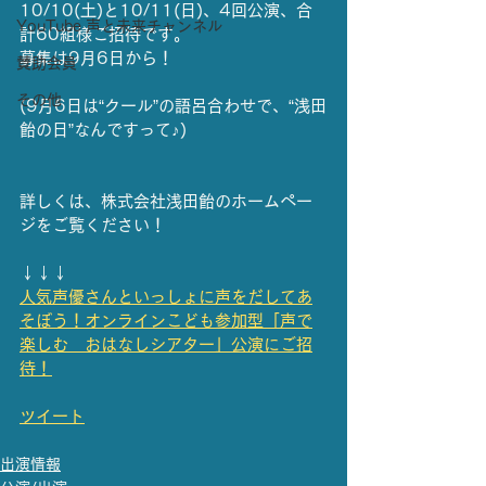
10/10(土)と10/11(日)、4回公演、合
YouTube 声と未来チャンネル
計60組様ご招待です。
募集は9月6日から！
賛助会員
その他
(9月6日は“クール”の語呂合わせで、“浅田
飴の日”なんですって♪)
詳しくは、株式会社浅田飴のホームペー
ジをご覧ください！
↓↓↓
人気声優さんといっしょに声をだしてあ
そぼう！オンラインこども参加型「声で
楽しむ　おはなしシアター」公演にご招
待！
ツイート
出演情報