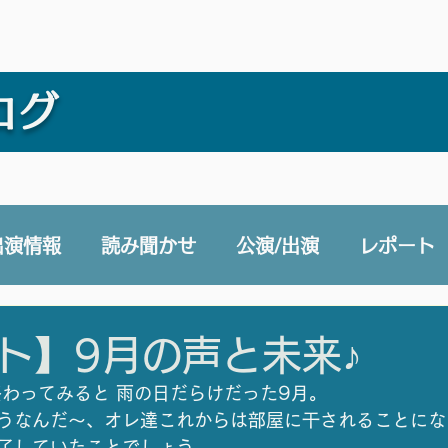
ログ
出演情報
読み聞かせ
公演/出演
レポート
e 声と未来チャンネル
賛助会員
その他
ト】9月の声と未来♪
終わってみると 雨の日だらけだった9月。
うなんだ〜、オレ達これからは部屋に干されることにな
了していたことでしょう。