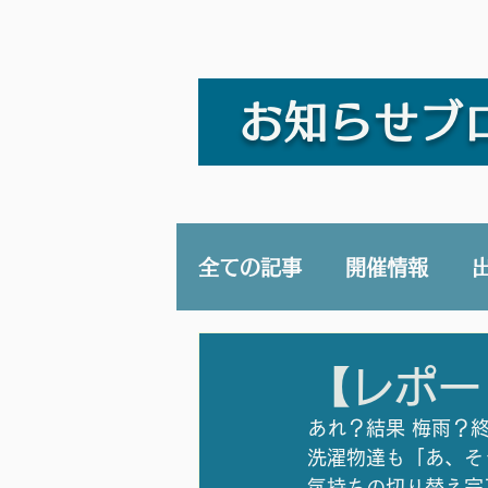
お知らせブ
全ての記事
開催情報
講演/講座
YouTub
【レポー
あれ？結果 梅雨？
洗濯物達も「あ、そ
気持ちの切り替え完