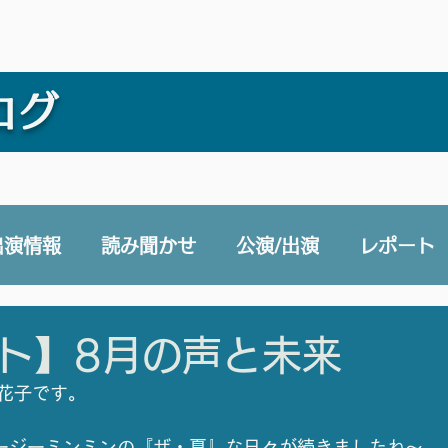
ログ
出演情報
読み聞かせ
公演/出演
レポート
e 声と未来チャンネル
賛助会員
その他
ト】8月の声と未来
花子です。
ージーミンミンの『ザ・夏』な日々が続きましたね～