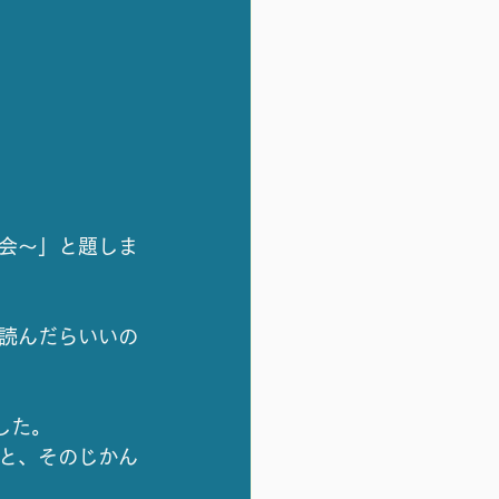
会～」と題しま
読んだらいいの
した。
と、そのじかん