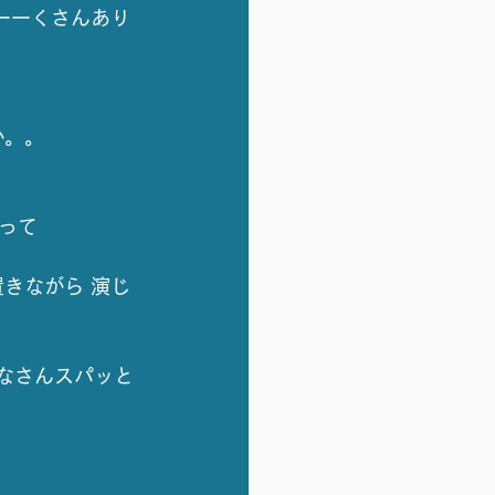
ーーくさんあり
か。。
って
きながら 演じ
みなさんスパッと