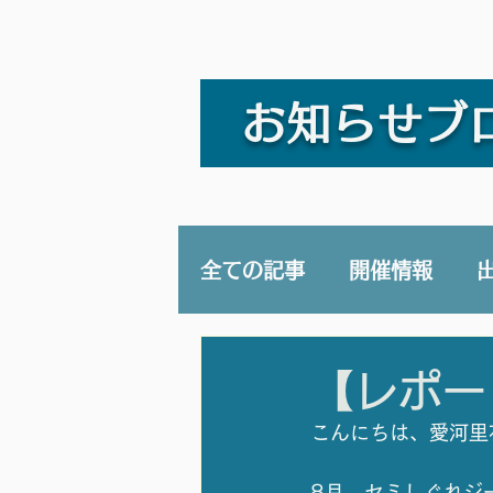
お知らせブ
全ての記事
開催情報
講演/講座
YouTub
【レポー
こんにちは、愛河里
8月。セミしぐれジ