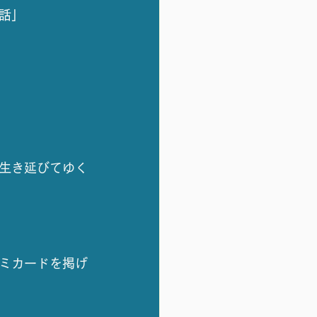
話」
！
生き延びてゆく
ミカードを掲げ