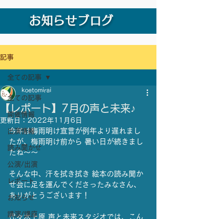
お知らせブログ
記事
全ての記事
koetomirai
全ての記事
【レポート】7月の声と未来♪
開催情報
更新日：
2022年11月6日
今年は梅雨明け宣言が例年より遅れまし
出演情報
たが、梅雨明け前から 暑い日が続きまし
読み聞かせ
たね〜〜
公演/出演
そんな中、汗を拭き拭き 絵本の読み聞か
レポート
せ会に足を運んでくださったみなさん、
ありがとうございます！
お知らせ
講演/講座
代々木上原 声と未来スタジオでは、こん