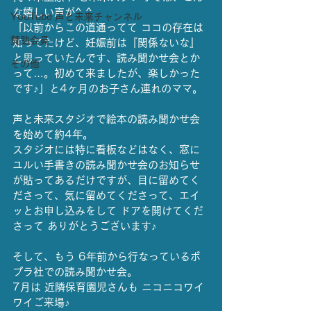
な嬉しい声が^ ^
YouTube 声と未来チャンネル
「以前からこの道通ってて ココの存在は
賛助会員
知ってたけど、妊娠前は『関係ないな』
と思っていたんです、読み聞かせ会とか
その他
って…。初めて来ましたが、楽しかった
です♪」と4ヶ月のお子さん連れのママ。
声と未来スタジオで絵本の読み聞かせ会
を始めて約4年。
スタジオには特に看板などはなく、窓に 
ユルい手書きの読み聞かせ会のお知らせ
が貼ってあるだけですが、目に留めてく
ださって、気に留めてくださって、エイ
ッとお申し込みをして ドアを開けてくだ
さって ありがとうございます♪
そして、もう 6年前から行なっているポ
プラ社での読み聞かせ会。
7月は 近隣保育園児さんも ニコニコワイ
ワイご来場♪