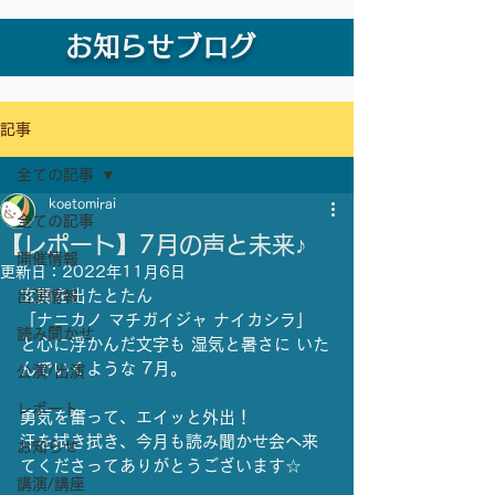
お知らせブログ
記事
全ての記事
koetomirai
全ての記事
【レポート】7月の声と未来♪
開催情報
更新日：
2022年11月6日
玄関を出たとたん
出演情報
「ナニカノ マチガイジャ ナイカシラ」
読み聞かせ
と心に浮かんだ文字も 湿気と暑さに いた
んでいくような 7月。
公演/出演
レポート
勇気を奮って、エイッと外出！
汗を拭き拭き、今月も読み聞かせ会へ来
お知らせ
てくださってありがとうございます☆
講演/講座