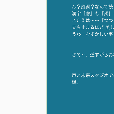
ん？躑躅？なんて読
漢字「躑」も「躅」
こたえは～～「つつ
立ち止まるほど 美
うわーむずかしい字
さて～、道すがらお
声と未来スタジオで
場。