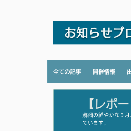
お知らせブ
全ての記事
開催情報
講演/講座
YouTub
【レポー
躑躅の鮮やかな５月
ています。