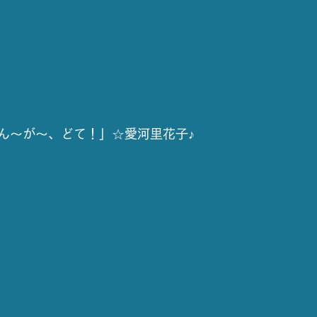
ん～が～、どて！」☆愛河里花子♪