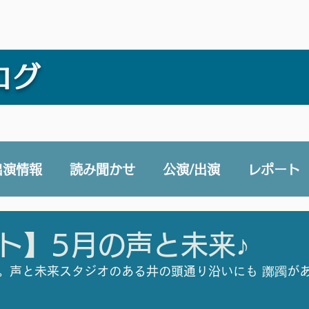
ログ
出演情報
読み聞かせ
公演/出演
レポート
e 声と未来チャンネル
賛助会員
その他
ト】5月の声と未来♪
。声と未来スタジオのある井の頭通り沿いにも 躑躅が