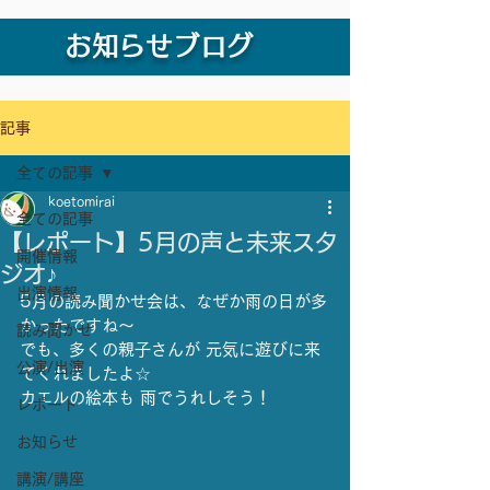
お知らせブログ
記事
全ての記事
koetomirai
全ての記事
【レポート】5月の声と未来スタ
開催情報
ジオ♪
出演情報
5月の読み聞かせ会は、なぜか雨の日が多
かったですね〜
読み聞かせ
でも、多くの親子さんが 元気に遊びに来
公演/出演
てくれましたよ☆
カエルの絵本も 雨でうれしそう！
レポート
お知らせ
講演/講座