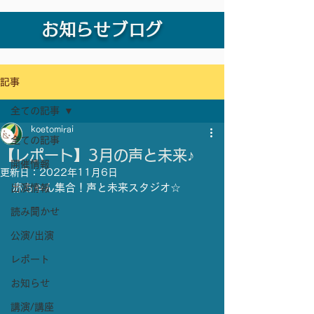
お知らせブログ
記事
全ての記事
koetomirai
全ての記事
【レポート】3月の声と未来♪
開催情報
更新日：
2022年11月6日
赤ちゃん集合！声と未来スタジオ☆
出演情報
読み聞かせ
公演/出演
レポート
お知らせ
講演/講座