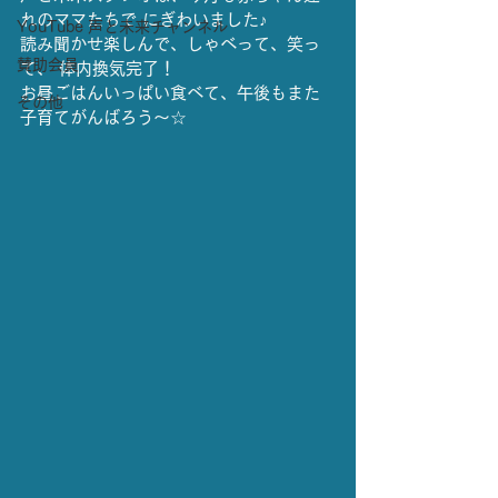
れのママたちで にぎわいました♪
YouTube 声と未来チャンネル
読み聞かせ楽しんで、しゃべって、笑っ
賛助会員
て、 体内換気完了！
お昼ごはんいっぱい食べて、午後もまた 
その他
子育てがんばろう～☆