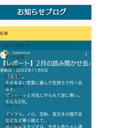
お知らせブログ
記事
全ての記事
koetomirai
全ての記事
【レポート】2月の読み聞かせ会♪
開催情報
更新日：
2022年11月6日
『暖冬』。
出演情報
そのあまい言葉に緩んだ気持ちで外へ出
読み聞かせ
ると、
ピシャーッと冷気にやられて逆に寒い。
公演/出演
そんな2月。
レポート
インフル、ノロ、花粉、夜泣きの寝不足
お知らせ
などなど乗り越えて、
講演/講座
声と未来スタジオは、今月も赤ちゃん連