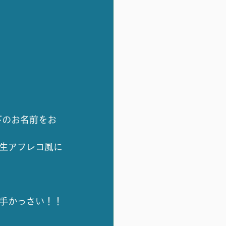
下のお名前をお
 生アフレコ風に
拍手かっさい！！