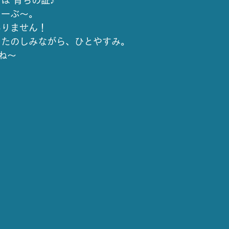
は 育ちの証♪
ょーぶ〜。
ありません！
をたのしみながら、ひとやすみ。
ね〜