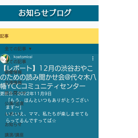
お知らせブログ
記事
全ての記事
koetomirai
全ての記事
【レポート】12月の渋谷おやこ
開催情報
のための読み聞かせ会@代々木八
出演情報
幡YCCコミュニティセンター
読み聞かせ
更新日：
2022年11月9日
「もう、ほんといつもありがとうござい
公演/出演
ます〜」
いえいえ、ママ、私たちが楽しませても
レポート
らってるんですってば☆
お知らせ
講演/講座