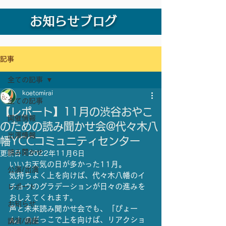
お知らせブログ
記事
全ての記事
koetomirai
全ての記事
【レポート】11月の渋谷おやこ
開催情報
のための読み聞かせ会@代々木八
出演情報
幡YCCコミュニティセンター
読み聞かせ
更新日：
2022年11月6日
いいお天気の日が多かった11月。
公演/出演
気持ちよく上を向けば、代々木八幡のイ
チョウのグラデーションが日々の進みを
レポート
おしえてくれます。
お知らせ
声と未来読み聞かせ会でも、「ぴょー
ん」のだっこで上を向けば、リアクショ
講演/講座